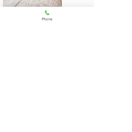
Phone
防草シート、化粧砂利（雑草除け）
地面と砂利の間に防草シートを敷くことで、よ
り雑草が生えにくくなります。また砂利が地面
に沈み込むのを防ぎます。
会社情報
有限会社氷見ブロック
〒935-0034 富山県氷見市小竹19番地
TEL：0766-91-1920
FAX：0766-91-4880
H P
https://www.himi-blk.net/
E-mail
himi-blk@p1.coralnet.or.jp
​営業時間 8：00～17:00